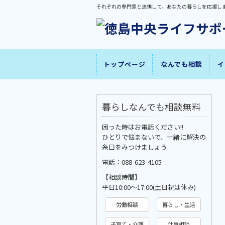
それぞれの専門家と連携して、あなたの暮らしを応援し
トップページ
なんでも相談
イ
暮らしなんでも相談無料
困った時はお電話ください!!
ひとりで悩まないで、一緒に解決の
糸口をみつけましょう
電話：088-623-4105
【相談時間】
平日10:00〜17:00(土日祝は休み)
労働相談
暮らし・生活
子育て・介護
仕事相談