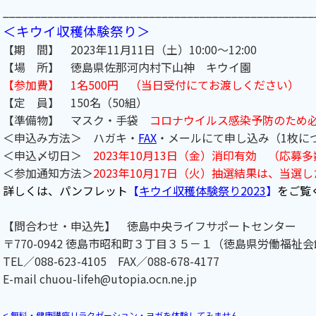
_________________________________________________
＜キウイ収穫体験祭り＞
【期 間】 2023年11月11日（土）10:00～12:00
【場 所】 徳島県佐那河内村下山神 キウイ園
【参加費】 1名500円 （当日受付にてお渡しください）
【定 員】 150名（50組）
【準備物】 マスク・手袋
コロナウイルス感染予防のため
＜申込み方法＞ ハガキ・
FAX
・メールにて申し込み（1枚に
＜申込〆切日＞
2023年10月13日（金）消印有効 （応募
＜参加通知方法＞
2023年10月17日（火）抽選結果は、当選
詳しくは、パンフレット
【
キウイ収穫体験祭り2023
】
をご覧
【問合わせ・申込先】 徳島中央ライフサポートセンター
〒770-0942 徳島市昭和町３丁目３５－１（徳島県労働福祉会
TEL／088-623-4105 FAX／088-678-4177
E-mail chuou-lifeh@utopia.ocn.ne.jp
<
無料・健康講座リラクゼーション・ヨガを体験してみません