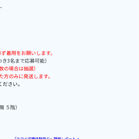
_
必ず着用をお願いします。
つき3名まで応募可能）
多数の場合は抽選）
した方のみに発送します。
ください。
館 ５階）
『キウイ収穫体験祭り』開催レポート
>