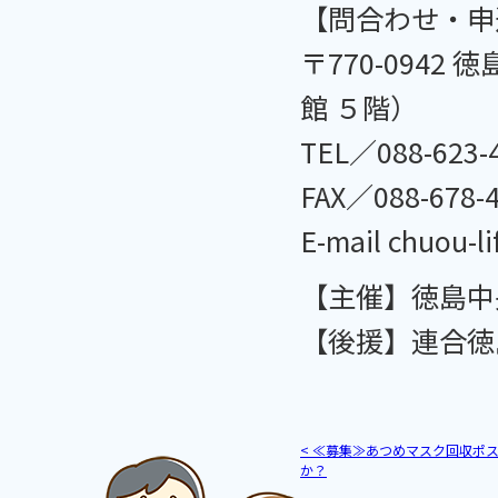
【問合わせ・申
〒770-094
館 ５階）
TEL／088-623
FAX／088-678
E-mail chuou-l
【主催】徳島中
【後援】連合徳
<
≪募集≫あつめマスク回収ポス
か？